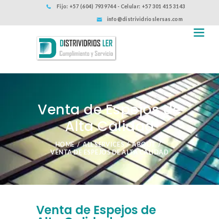
Fijo: +57 (604) 7939744 - Celular: +57 301 415 3143
info@distrividrioslersas.com
Venta de Espejos de
Alta Calidad
HOME
ALL SERVICES
ABOUT
VENTA DE ESPEJOS DE ALTA CALIDAD
Venta de Espejos de